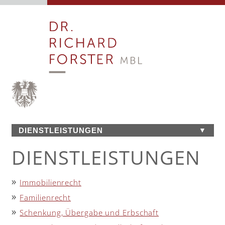
DIENSTLEISTUNGEN
▼
DAS NOTARIAT
DIENST­LEISTUNGEN
GARANTIERTE RECHTSSICHERHEIT
TEAM
DIENSTLEISTUNGEN
Immobilienrecht
ANFAHRT
Familienrecht
LINKS
Schenkung, Übergabe und Erbschaft
KONTAKT